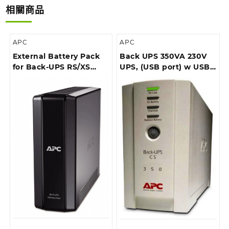
相關商品
APC
APC
External Battery Pack
Back UPS 350VA 230V
for Back-UPS RS/XS
UPS, (USB port) w USB
1500VA (*For BR1500GI
cable
only)