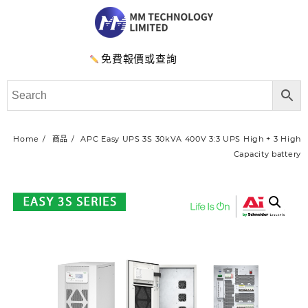
免費報價或查詢
Home
商品
APC Easy UPS 3S 30kVA 400V 3:3 UPS High + 3 High
Capacity battery