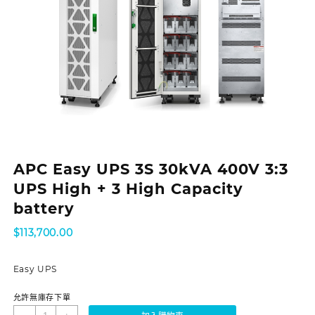
APC Easy UPS 3S 30kVA 400V 3:3
UPS High + 3 High Capacity
battery
$
113,700.00
Easy UPS
允許無庫存下單