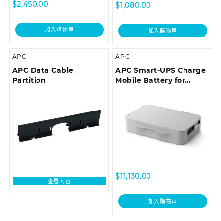
$
2,450.00
$
1,080.00
加入購物車
加入購物車
APC
APC
APC Data Cable
APC Smart-UPS Charge
Partition
Mobile Battery for
Microsoft Surface Hub 2
$
11,130.00
查看內容
加入購物車