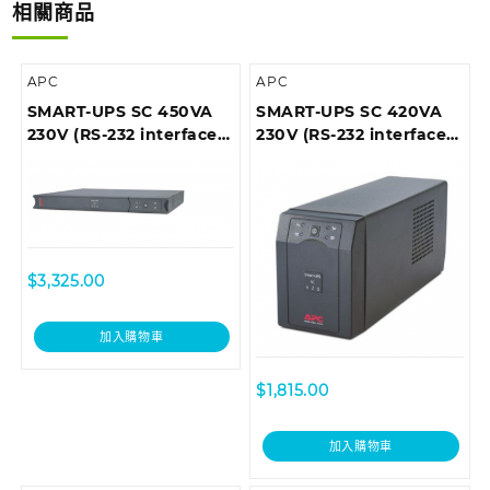
相關商品
APC
APC
SMART-UPS SC 450VA
SMART-UPS SC 420VA
230V (RS-232 interface),
230V (RS-232 interface),
1U Rackmount
Tower
$
3,325.00
加入購物車
$
1,815.00
加入購物車