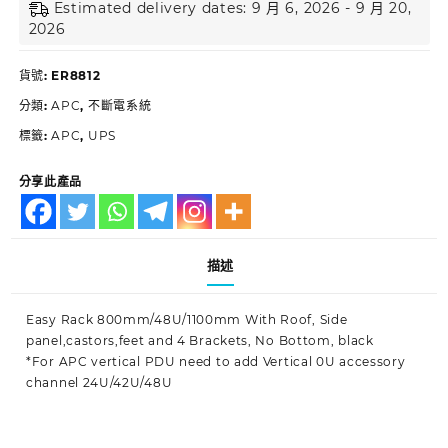
Estimated delivery dates: 9 月 6, 2026 - 9 月 20,
2026
貨號:
ER8812
分類:
APC
,
不斷電系統
標籤:
APC
,
UPS
分享此產品
描述
Easy Rack 800mm/48U/1100mm With Roof, Side
panel,castors,feet and 4 Brackets, No Bottom, black
*For APC vertical PDU need to add Vertical 0U accessory
channel 24U/42U/48U