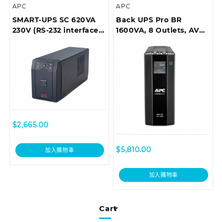
APC
APC
SMART-UPS SC 620VA
Back UPS Pro BR
230V (RS-232 interface),
1600VA, 8 Outlets, AVR,
Tower
LCD Interface
$
2,665.00
$
5,810.00
加入購物車
加入購物車
Cart