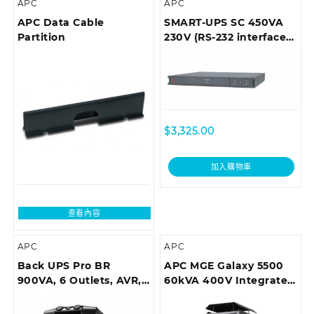
APC
APC
APC Data Cable
SMART-UPS SC 450VA
Partition
230V (RS-232 interface),
1U Rackmount
$
3,325.00
加入購物車
查看內容
APC
APC
Back UPS Pro BR
APC MGE Galaxy 5500
900VA, 6 Outlets, AVR,
60kVA 400V Integrated
LCD Interface
Parallel UPS