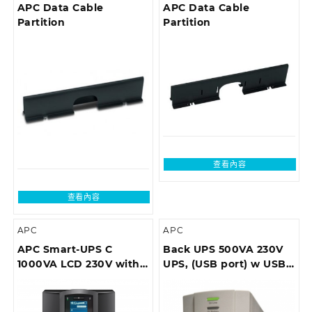
APC Data Cable
APC Data Cable
Partition
Partition
查看內容
查看內容
APC
APC
APC Smart-UPS C
Back UPS 500VA 230V
1000VA LCD 230V with
UPS, (USB port) w USB
SmartConnect (can’t
cable
add network card)