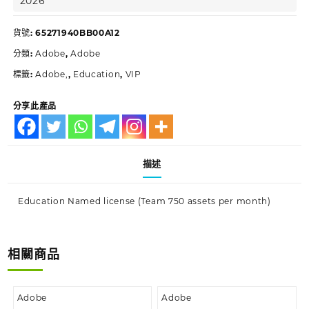
2026
貨號:
65271940BB00A12
分類:
Adobe
,
Adobe
標籤:
Adobe,
,
Education
,
VIP
分享此產品
描述
Education Named license (Team 750 assets per month)
相關商品
Adobe
Adobe