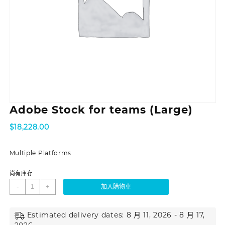
Adobe Stock for teams (Large)
$
18,228.00
Multiple Platforms
尚有庫存
-
+
加入購物車
Estimated delivery dates: 8 月 11, 2026 - 8 月 17,