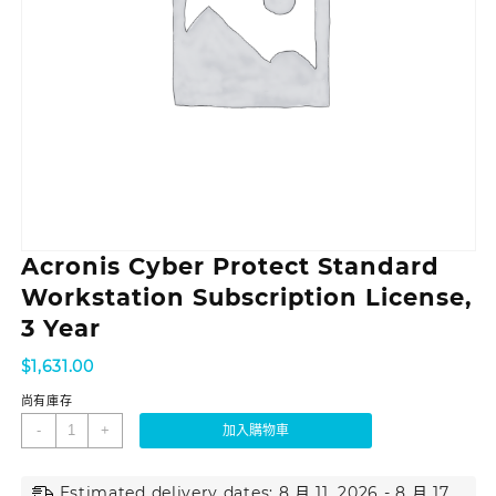
Acronis Cyber Protect Standard
Workstation Subscription License,
3 Year
$
1,631.00
尚有庫存
-
+
加入購物車
Estimated delivery dates: 8 月 11, 2026 - 8 月 17,