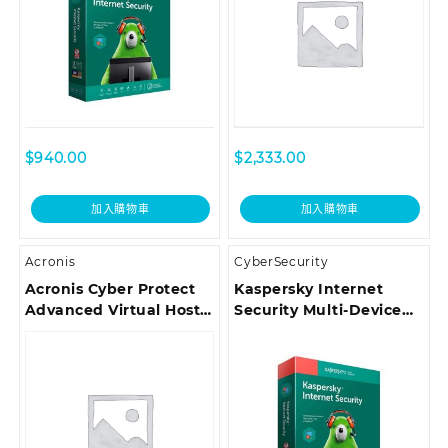
$
940.00
$
2,333.00
加入購物車
加入購物車
Acronis
CyberSecurity
Acronis Cyber Protect
Kaspersky Internet
Advanced Virtual Host
Security Multi-Device
Subscription License, 1
Boxset | 5 設備 | 3 年
Year
(SOFBOXKISMD5U3Y)