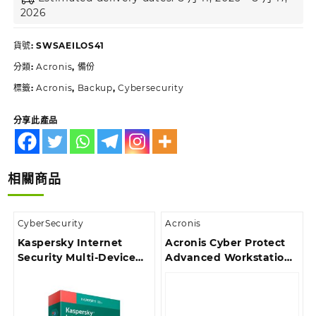
2026
貨號:
SWSAEILOS41
分類:
Acronis
,
備份
標籤:
Acronis
,
Backup
,
Cybersecurity
分享此產品
相關商品
CyberSecurity
Acronis
Kaspersky Internet
Acronis Cyber Protect
Security Multi-Device
Advanced Workstation
Boxset | 3 設備 | 3 年
Subscription License, 3
(SOFBOXKISMD3U3Y)
Year