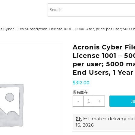
s Cyber Files Subscription License 1001 – 5000 User, price per user; 500
Acronis Cyber Fil
License 1001 – 50
per user; 5000 
End Users, 1 Year
$
312.00
尚有庫存
-
+
Estimated delivery dat
16, 2026