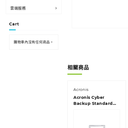
雲端服務
Cart
購物車內沒有任何商品。
相關商品
Acronis
Acronis Cyber
Backup Standard
Server License – 2
Year Renewal
Acronis Premium
Customer Support