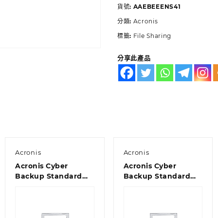
貨號:
AAEBEEENS41
分類:
Acronis
標籤:
File Sharing
分享此產品
Acronis
Acronis
Acronis Cyber
Acronis Cyber
Backup Standard
Backup Standard
Windows Server
Server License – 3
Essentials License –
Year Renewal
Maintenance
Acronis Premium
Acronis Premium
Customer Support