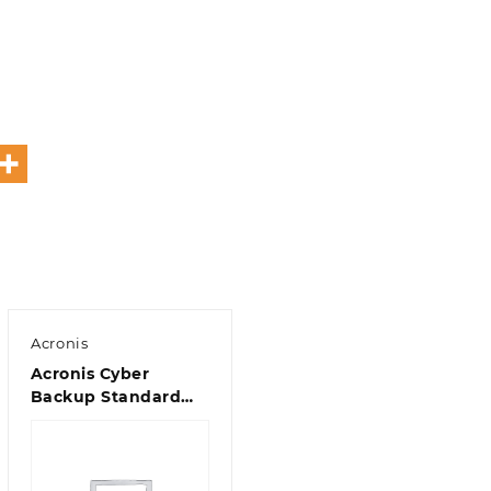
Acronis
Acronis Cyber
Backup Standard
Windows Server
Essentials License –
2 Year Renewal
Acronis Premium