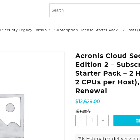
 Security Legacy Edition 2 – Subscription License Starter Pack – 2 Hosts (1
Acronis Cloud Se
Edition 2 – Subsc
Starter Pack – 2 H
2 CPUs per Host),
Renewal
$
12,629.00
尚有庫存
-
+
Estimated delivery dat