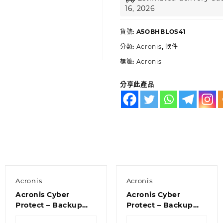
16, 2026
貨號:
A5OBHBLOS41
分類:
Acronis
,
軟件
標籤:
Acronis
分享此產品
Acronis
Acronis
Acronis Cyber
Acronis Cyber
Protect – Backup
Protect – Backup
Standard Windows
Standard