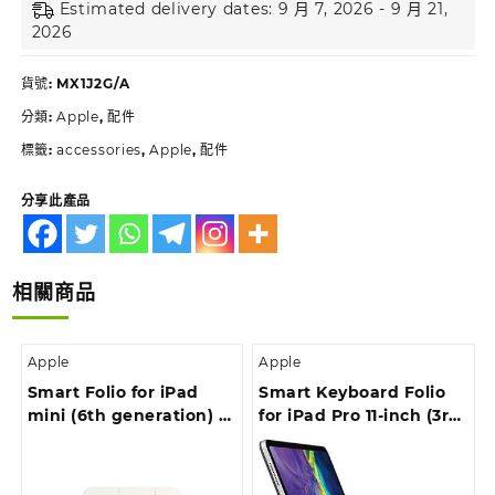
Estimated delivery dates: 9 月 7, 2026 - 9 月 21,
2026
貨號:
MX1J2G/A
分類:
Apple
,
配件
標籤:
accessories
,
Apple
,
配件
分享此產品
相關商品
Apple
Apple
Smart Folio for iPad
Smart Keyboard Folio
mini (6th generation) –
for iPad Pro 11-inch (3rd
White
generation) and iPad
Air (4th generation) —
Chinese (Pinyin)