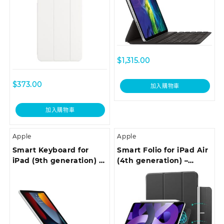
$
1,315.00
$
373.00
加入購物車
加入購物車
Apple
Apple
Smart Keyboard for
Smart Folio for iPad Air
iPad (9th generation) –
(4th generation) –
Chinese (Pinyin)
Black