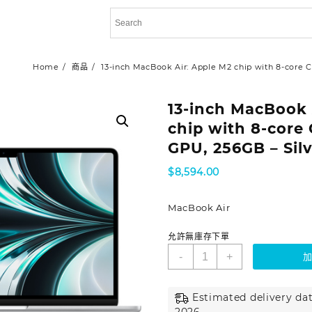
Home
商品
13-inch MacBook Air: Apple M2 chip with 8-core 
13-inch MacBook 
chip with 8-core
GPU, 256GB – Sil
$
8,594.00
MacBook Air
允許無庫存下單
-
+
Estimated delivery dat