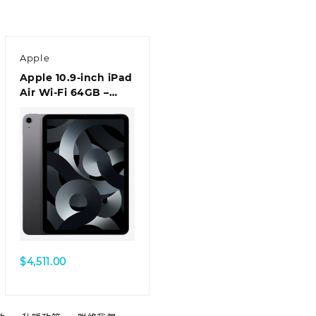
Apple
Apple 10.9-inch iPad
Air Wi-Fi 64GB –
Space Grey
$
4,511.00