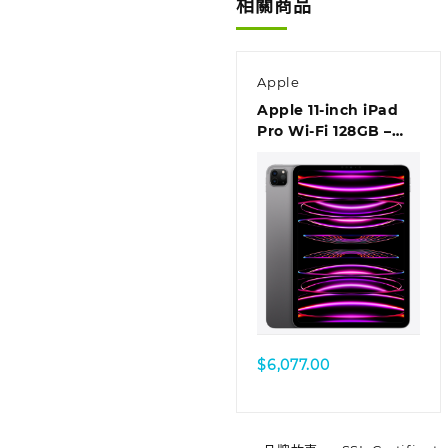
相關商品
Apple
Apple 11-inch iPad
Pro Wi-Fi 128GB –
Space Grey
$
6,077.00