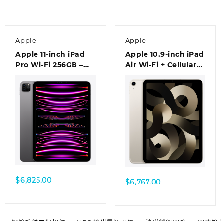
Apple
Apple
Apple 11-inch iPad
Apple 10.9-inch iPad
Pro Wi-Fi 256GB –
Air Wi-Fi + Cellular
Space Grey
256GB – Starlight
$
6,825.00
$
6,767.00