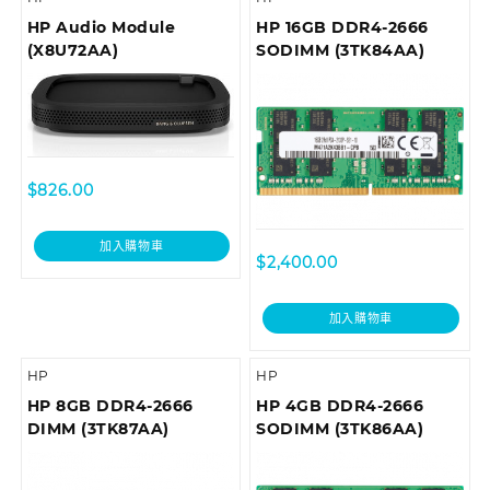
HP Audio Module
HP 16GB DDR4-2666
(X8U72AA)
SODIMM (3TK84AA)
$
826.00
加入購物車
$
2,400.00
加入購物車
HP
HP
HP 8GB DDR4-2666
HP 4GB DDR4-2666
DIMM (3TK87AA)
SODIMM (3TK86AA)