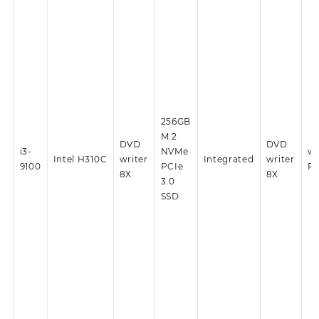
256GB
M.2
DVD
DVD
i3-
NVMe
wi
Intel H310C
writer
Integrated
writer
9100
PCIe
P
8X
8X
3.0
SSD