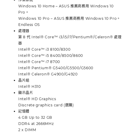
Windows 10 Home – ASUS 推薦商務用 Windows 10
Pro。
Windows 10 Pro – ASUS 推薦商務用 Windows 10 Pro。
Endless OS
處理器
第 8 代 Intel® Core™ i3/i5/i7/Pentium®/Celeron® 處理
器
Intel® Core™ i3 8100/8300
Intel® Core™ i5 8400/8500/8600
Intel® Core™ i7 8700
Intel® Pentium® G5400/G5500/G5600
Intel® Celeron® G4900/G4920
晶片組
Intel® H310
顯示晶片
Intel® HD Graphics
Discrete graphics card (選購)
記憶體
4 GB Up to 32 GB
DDR4 at 2666MHz
2 x DIMM