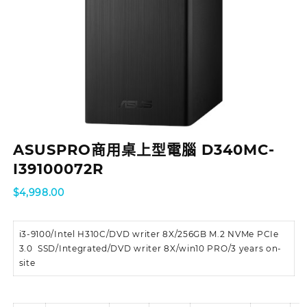
ASUSPRO商用桌上型電腦 D340MC-
I39100072R
$
4,998.00
i3-9100/Intel H310C/DVD writer 8X/256GB M.2 NVMe PCIe
3.0 SSD/Integrated/DVD writer 8X/win10 PRO/3 years on-
site