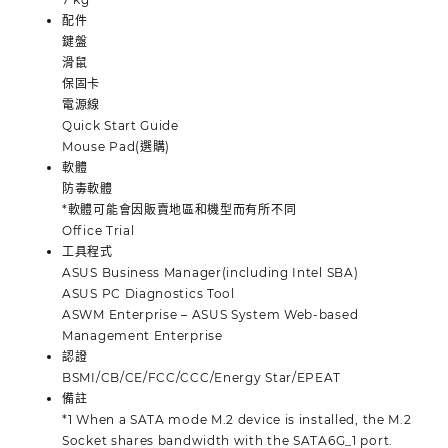
配件
鍵盤
滑鼠
保固卡
電源線
Quick Start Guide
Mouse Pad(選購)
軟體
防毒軟體
*軟體可能會因販賣地區和機型而有所不同
Office Trial
工具程式
ASUS Business Manager(including Intel SBA)
ASUS PC Diagnostics Tool
ASWM Enterprise – ASUS System Web-based
Management Enterprise
認證
BSMI/CB/CE/FCC/CCC/Energy Star/EPEAT
備註
*1 When a SATA mode M.2 device is installed, the M.2
Socket shares bandwidth with the SATA6G_1 port.