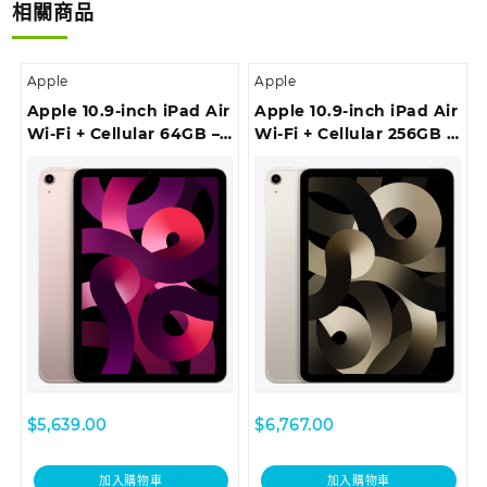
相關商品
Apple
Apple
Apple 10.9-inch iPad Air
Apple 10.9-inch iPad Air
Wi-Fi + Cellular 64GB –
Wi-Fi + Cellular 256GB –
Pink
Starlight
$
5,639.00
$
6,767.00
加入購物車
加入購物車