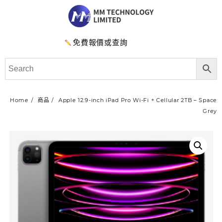
免費報價或查詢
Home
商品
Apple 12.9-inch iPad Pro Wi‑Fi + Cellular 2TB – Space
Grey