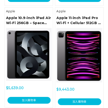
Apple
Apple
Apple 10.9-inch iPad Air
Apple 11-inch iPad Pro
Wi-Fi 256GB – Space
Wi-Fi + Cellular 512GB –
Grey
Space Grey
$
5,639.00
$
9,443.00
加入購物車
加入購物車