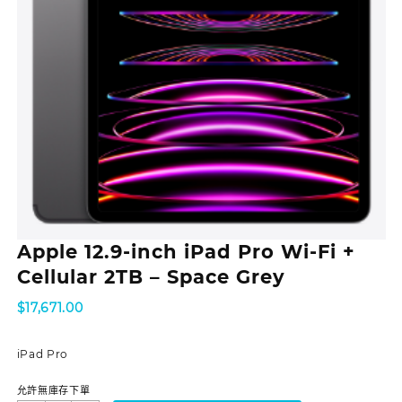
Apple 12.9-inch iPad Pro Wi‑Fi +
Cellular 2TB – Space Grey
$
17,671.00
iPad Pro
允許無庫存下單