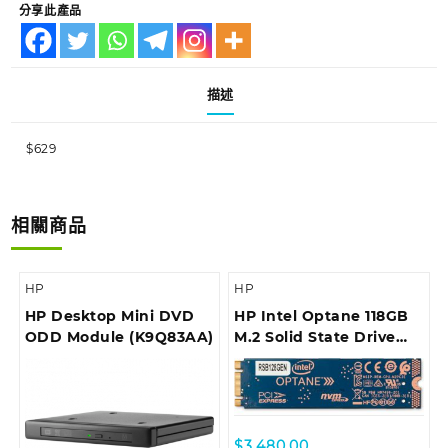
分享此產品
描述
$629
相關商品
HP
HP
HP Desktop Mini DVD
HP Intel Optane 118GB
ODD Module (K9Q83AA)
M.2 Solid State Drive
(4RV34AA)
$
3,480.00