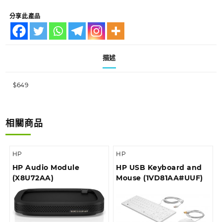
分享此產品
描述
$649
相關商品
HP
HP
HP Audio Module
HP USB Keyboard and
(X8U72AA)
Mouse (1VD81AA#UUF)