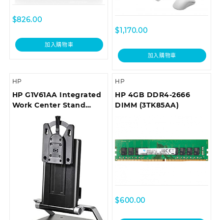
$
826.00
$
1,170.00
加入購物車
加入購物車
HP
HP
HP G1V61AA Integrated
HP 4GB DDR4-2666
Work Center Stand
DIMM (3TK85AA)
Mini/Thin Clients,
Monitor/Desktop Stand,
17″-24″
$
600.00