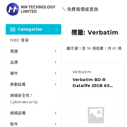
免費報價或查詢
Categories
標籤:
Verbatim
NBD 發貨
顯示第 1 至 16 項結果，共 61 項
周邊
品牌
Verbatim
硬件
Verbatim BD-R
移動設備
Datalife 25GB 6X
WIJ Printable 50pcs
網絡安全性 /
Spindle
Cybersecurity
網絡設備
軟件