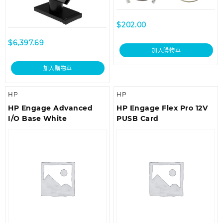
$
202.00
$
6,397.69
加入購物車
加入購物車
HP
HP
HP Engage Advanced
HP Engage Flex Pro 12V
I/O Base White
PUSB Card