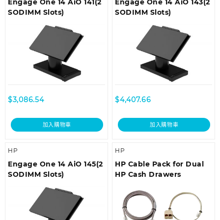
Engage One 14 AiO 141(2
Engage One 14 AiO 143(2
SODIMM Slots)
SODIMM Slots)
$
3,086.54
$
4,407.66
加入購物車
加入購物車
HP
HP
Engage One 14 AiO 145(2
HP Cable Pack for Dual
SODIMM Slots)
HP Cash Drawers