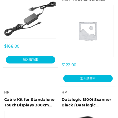
300cm DP cable
$
166.00
加入購物車
$
122.00
加入購物車
HP
HP
Cable Kit for Standalone
Datalogic 1500i Scanner
TouchDisplays 300cm
Black (Datalogic
DP+USB B-A Cables
Branded)