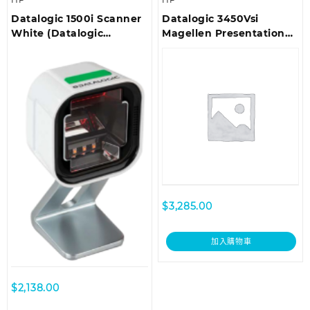
Datalogic 1500i Scanner
Datalogic 3450Vsi
White (Datalogic
Magellen Presentation
Branded)
Scanner (Datalogic
Branded)
$
3,285.00
加入購物車
$
2,138.00