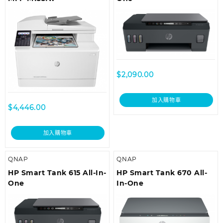
$
2,090.00
加入購物車
$
4,446.00
加入購物車
QNAP
QNAP
HP Smart Tank 615 All-In-
HP Smart Tank 670 All-
One
In-One