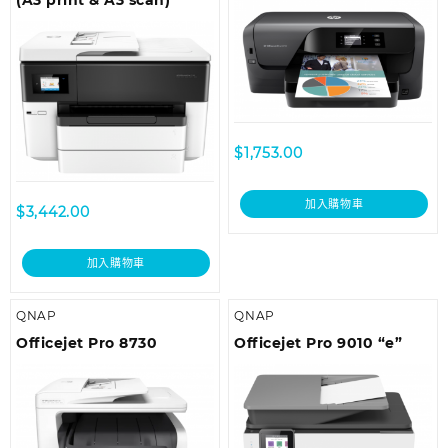
(A3 print & A3 scan)
$
1,753.00
加入購物車
$
3,442.00
加入購物車
QNAP
QNAP
Officejet Pro 8730
Officejet Pro 9010 “e”