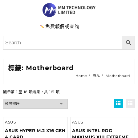
免費報價或查詢
標籤:
Motherboard
Home
商品
Motherboard
顯示第 1 至 16 項結果，共 161 項
ASUS
ASUS
ASUS HYPER M.2 X16 GEN
ASUS INTEL ROG
4 CARD
MAXIMUS XIII EXTREME