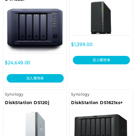
$
1,399.00
加入購物車
$
24,649.00
加入購物車
Synology
Synology
DiskStation DS120j
DiskStation DS1621xs+