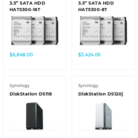
3.5” SATA HDD
3.5” SATA HDD
HAT5300-16T
HAT5300-8T
$
6,848.00
$
3,424.00
Synology
Synology
DiskStation DS118
DiskStation DS120j