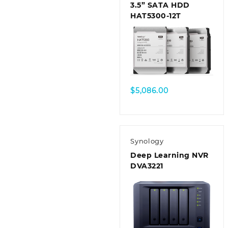
3.5” SATA HDD
HAT5300-12T
$
5,086.00
Synology
Deep Learning NVR
DVA3221