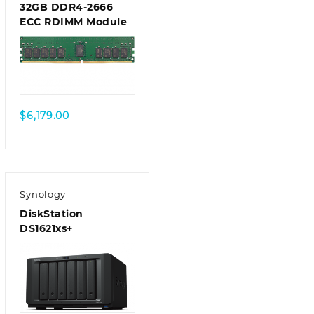
32GB DDR4-2666
ECC RDIMM Module
$
6,179.00
Synology
DiskStation
DS1621xs+