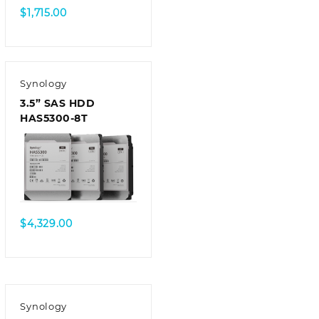
$
1,715.00
Synology
3.5” SAS HDD
HAS5300-8T
$
4,329.00
Synology