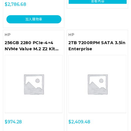
查看內容
$
2,786.68
加入購物車
HP
HP
256GB 2280 PCIe-4×4
2TB 7200RPM SATA 3.5in
NVMe Value M.2 Z2 Kit
Enterprise
SSD
$
974.28
$
2,409.48