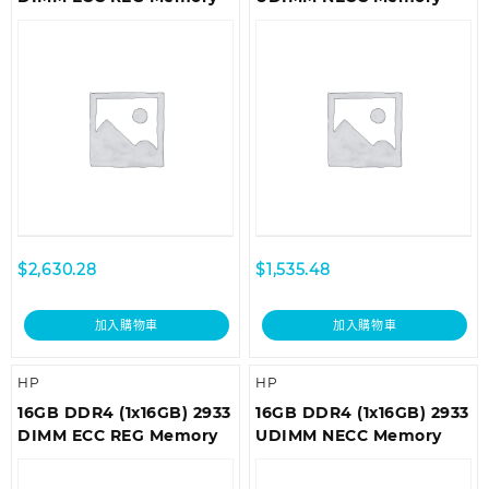
$
2,630.28
$
1,535.48
加入購物車
加入購物車
HP
HP
16GB DDR4 (1x16GB) 2933
16GB DDR4 (1x16GB) 2933
DIMM ECC REG Memory
UDIMM NECC Memory