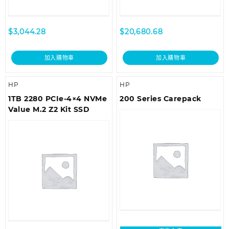
$
3,044.28
$
20,680.68
加入購物車
加入購物車
HP
HP
1TB 2280 PCIe-4×4 NVMe
200 Series Carepack
Value M.2 Z2 Kit SSD