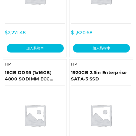
$
2,271.48
$
1,820.68
加入購物車
加入購物車
HP
HP
16GB DDR5 (1x16GB)
1920GB 2.5in Enterprise
4800 SODIMM ECC
SATA-3 SSD
Memory