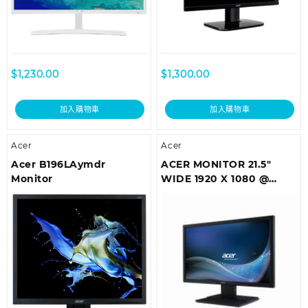
$
1,230.00
$
1,300.00
加入購物車
加入購物車
Acer
Acer
Acer B196LAymdr
ACER MONITOR 21.5″
Monitor
WIDE 1920 X 1080 @
60HZ HA220QBBIX/EP