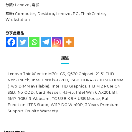
分類:
Lenovo
,
電腦
標籤:
Computer
,
Desktop
,
Lenovo
,
PC
,
ThinkCentre
,
Wrokstation
分享此產品
描述
Lenovo ThinkCentre M70a G3, Q670 Chipset, 21.5″ FHD
Non-Touch, Intel Core i7-12700, 16GB DDR4-3200 SO-DIMM
(Two DIMM available), Intel HD Graphics, 1TB M.2 PCIe G4
SSD, No ODD, Card Reader, RJ-45, Intel Wifi 6 AX201, BT,
5MP RGB/IR Webcam, TC USB KB + USB Mouse, Full
Function LTPS Stand, W11P DG Win10P, 3 Years Premium
Support On-site Warranty