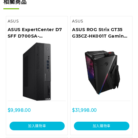
相關商品
ASUS
ASUS
ASUS ExpertCenter D7
ASUS ROG Strix GT35
SFF D700SA-
G35CZ-HK001T Gaming
710700018T Desktop
Desktop
$
9,998.00
$
31,998.00
加入購物車
加入購物車