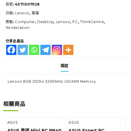
貨號:
4X71D07928
分類:
Lenovo
,
電腦
標籤:
Computer
,
Desktop
,
Lenovo
,
PC
,
ThinkCentre
,
Wrokstation
分享此產品
描述
Lenovo 8GB DDR4 3200MHz UDIMM Memory
相關商品
ASUS
ASUS
ASUS 華碩 Mini PC PN40
ASUS Expert PC