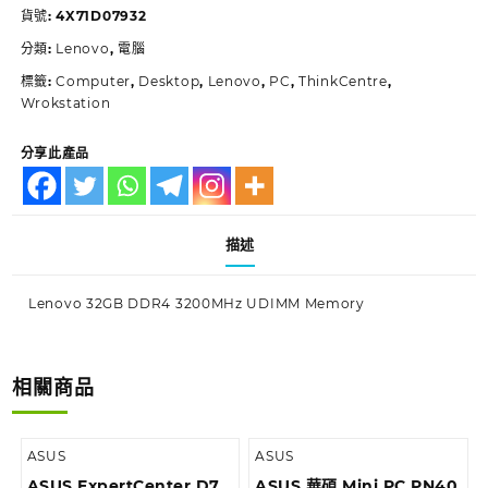
貨號:
4X71D07932
分類:
Lenovo
,
電腦
標籤:
Computer
,
Desktop
,
Lenovo
,
PC
,
ThinkCentre
,
Wrokstation
分享此產品
描述
Lenovo 32GB DDR4 3200MHz UDIMM Memory
相關商品
ASUS
ASUS
ASUS ExpertCenter D7
ASUS 華碩 Mini PC PN40