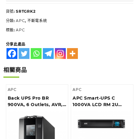
貨號:
SRTGRK2
分類:
APC
,
不斷電系統
標籤:
APC
分享此產品
相關商品
APC
APC
Back UPS Pro BR
APC Smart-UPS C
900VA, 6 Outlets, AVR,
1000VA LCD RM 2U
LCD Interface
230V with
SmartConnect (can’t
add network card)