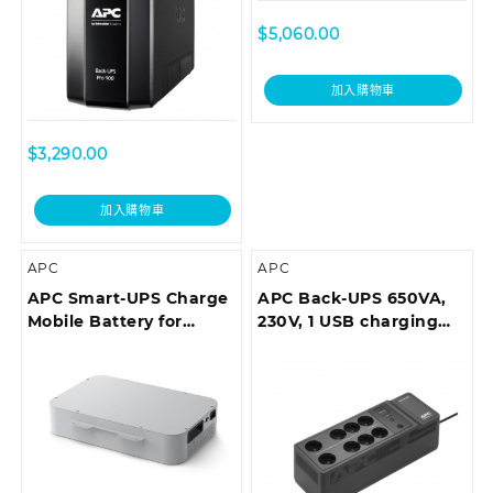
$
5,060.00
加入購物車
$
3,290.00
加入購物車
APC
APC
APC Smart-UPS Charge
APC Back-UPS 650VA,
Mobile Battery for
230V, 1 USB charging
Microsoft Surface Hub 2
port