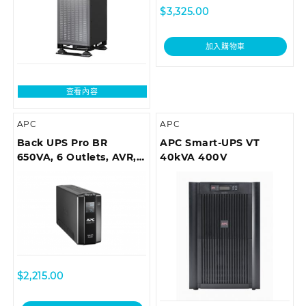
$
3,325.00
加入購物車
查看內容
APC
APC
Back UPS Pro BR
APC Smart-UPS VT
650VA, 6 Outlets, AVR,
40kVA 400V
LCD Interface
$
2,215.00