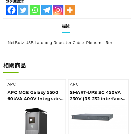
分享此產品
描述
NetBotz USB Latching Repeater Cable, Plenum – 5m
相關商品
APC
APC
APC MGE Galaxy 5500
SMART-UPS SC 450VA
60kVA 400V Integrated
230V (RS-232 interface),
Parallel UPS
1U Rackmount