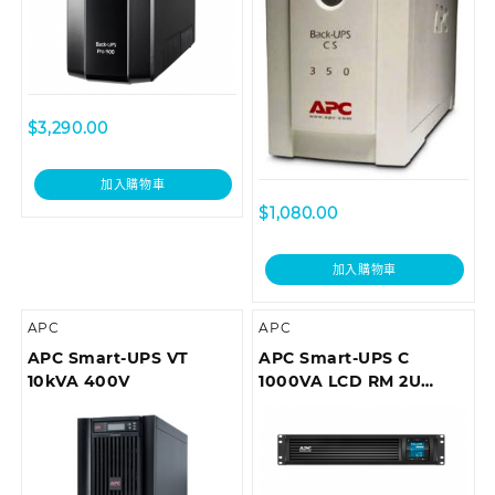
$
3,290.00
加入購物車
$
1,080.00
加入購物車
APC
APC
APC Smart-UPS VT
APC Smart-UPS C
10kVA 400V
1000VA LCD RM 2U
230V with
SmartConnect (can’t
add network card)