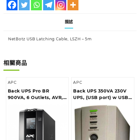
描述
NetBotz USB Latching Cable, LSZH – 5m
相關商品
APC
APC
Back UPS Pro BR
Back UPS 350VA 230V
900VA, 6 Outlets, AVR,
UPS, (USB port) w USB
LCD Interface
cable