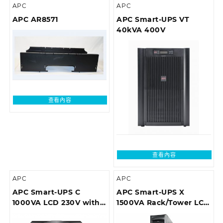
APC
APC
APC AR8571
APC Smart-UPS VT
40kVA 400V
查看內容
查看內容
APC
APC
APC Smart-UPS C
APC Smart-UPS X
1000VA LCD 230V with
1500VA Rack/Tower LCD
SmartConnect (can’t
230V